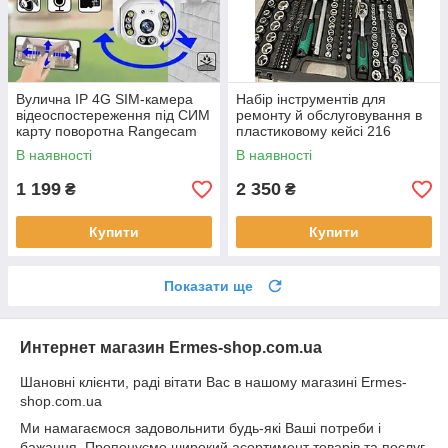
Вулична IP 4G SIM-камера
Набір інструментів для
відеоспостереження під СИМ
ремонту й обслуговування в
карту поворотна Rangecam
пластиковому кейсі 216
4GN3 360° 4Мп датчик руху
предметів
В наявності
В наявності
1 199
2 350
₴
₴
Купити
Купити
Показати ще
Интернет магазин Ermes-shop.com.ua
Шановні клієнти, раді вітати Bac в нашому магазині Ermes-
shop.com.ua
Ми намагаємося задовольнити будь-які Ваші потреби і
бажання. Πpопонуємо широкий асортимент товарів та послуг