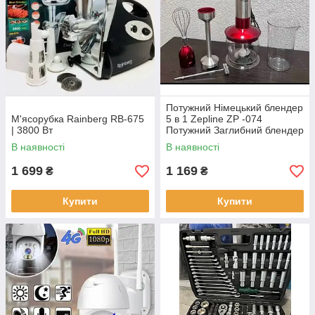
Потужний Німецький блендер
М'ясорубка Rainberg RB-675
5 в 1 Zepline ZP -074
| 3800 Вт
Потужний Заглибний блендер
1500w 20 скоростей + турбо
В наявності
В наявності
1 699
1 169
₴
₴
Купити
Купити