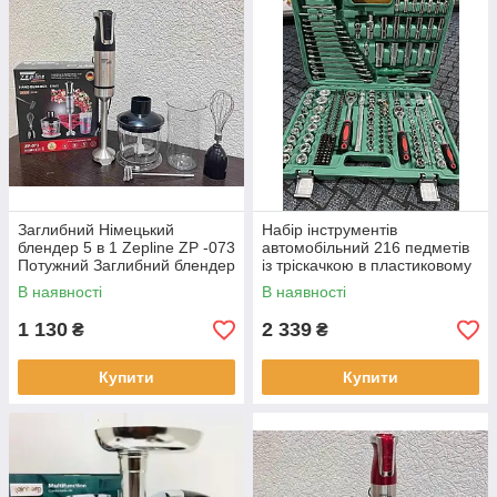
Заглибний Німецький
Набір інструментів
блендер 5 в 1 Zepline ZP -073
автомобільний 216 педметів
Потужний Заглибний блендер
із тріскачкою в пластиковому
1500w 20 скоростей + турбо
кейсі
В наявності
В наявності
1 130
2 339
₴
₴
Купити
Купити