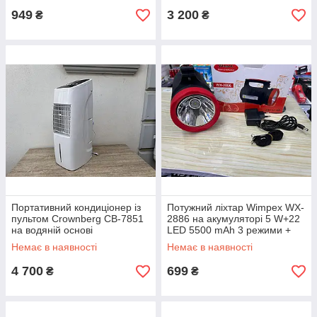
949
3 200
₴
₴
Портативний кондиціонер із
Потужний ліхтар Wimpex WX-
пультом Crownberg CB-7851
2886 на акумуляторі 5 W+22
на водяній основі
LED 5500 mAh 3 режими +
power bank Чорний
Немає в наявності
Немає в наявності
4 700
699
₴
₴