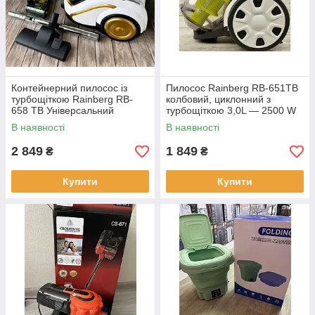
Контейнерний пилосос із
Пилосос Rainberg RB-651TB
турбощіткою Rainberg RB-
колбовий, циклонний з
658 TB Універсальний
турбощіткою 3,0L — 2500 W
пилосос для сухого
В наявності
В наявності
прибирання 5200 W
2 849
1 849
₴
₴
Купити
Купити