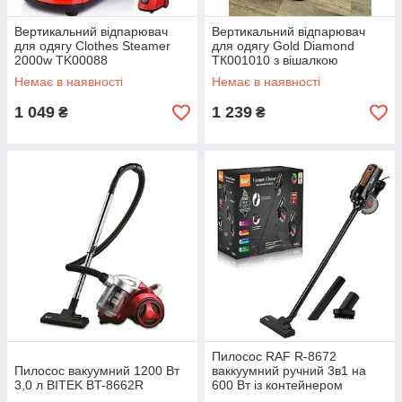
Вертикальний відпарювач
Вертикальний відпарювач
для одягу Clothes Steamer
для одягу Gold Diamond
2000w TK00088
ТК001010 з вішалкою
стаціонарний парова праска
Немає в наявності
Немає в наявності
3000 Вт
1 049
1 239
₴
₴
Пилосос RAF R-8672
Пилосос вакуумний 1200 Вт
ваккуумний ручний 3в1 на
3,0 л BITEK BT-8662R
600 Вт із контейнером
чорний