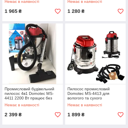
Немає в наявності
Немає в наявності
1 965
1 280
₴
₴
Промисловий будівельний
Пилосос промисловий
пилосос 4в1 Domotec MS-
Domotec MS-4413 для
4411 2200 Вт працює без
вологого та сухого
мішка для сухого та вологого
прибирання, з функцією
Немає в наявності
Немає в наявності
збирання
продування, 2000 Вт, 3 в 1
2 399
1 899
₴
₴