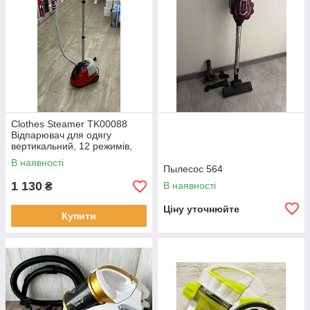
Clothes Steamer TK00088
Відпарювач для одягу
вертикальний, 12 режимів,
2,3 літра, з вішалкою
В наявності
Пылесос 564
1 130
В наявності
₴
Ціну уточнюйте
Купити