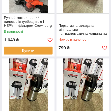
Ручний контейнерний
пилосос із турбощіткою і
НЕРА — фільтром Crownberg
Портативна складана
CB-671 на 2500 Вт
мініпральна
В наявності
напівавтоматична машина на
8 літрів, зелений
1 649
Немає в наявності
₴
799
₴
Купити