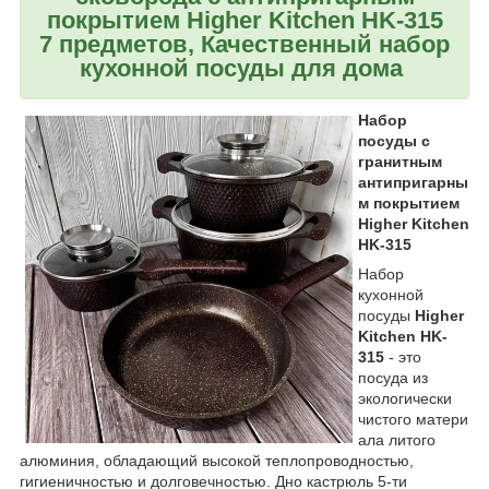
покрытием Higher Kitchen HK-315
7 предметов, Качественный набор
кухонной посуды для дома
Набор
посуды с
гранитным
антипригарны
м покрытием
Higher Kitchen
HK-315
Набор
кухонной
посуды
Higher
Kitchen HK-
315
- это
посуда из
экологически
чистого матери
ала литого
алюминия, обладающий высокой теплопроводностью,
гигиеничностью и долговечностью. Дно кастрюль 5-ти