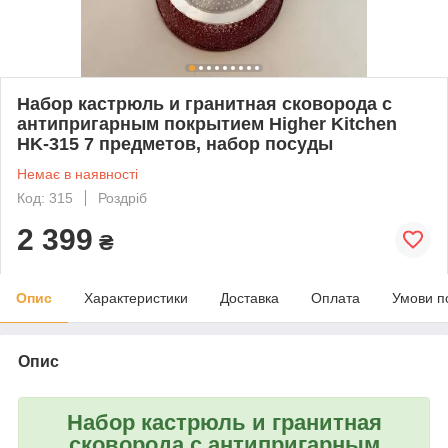
Набор кастрюль и гранитная сковорода с
антипригарным покрытием Higher Kitchen
HK-315 7 предметов, набор посуды
Немає в наявності
Код: 315
Роздріб
2 399
₴
Опис
Характеристики
Доставка
Оплата
Умови п
Опис
Набор кастрюль и гранитная
сковорода с антипригарным