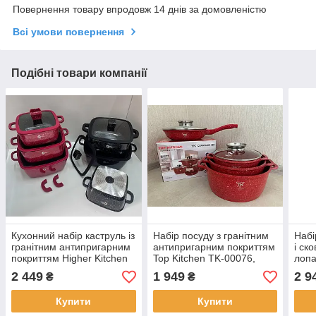
Повернення товару впродовж 14 днів за домовленістю
Всі умови повернення
Подібні товари компанії
Кухонний набір каструль із
Набір посуду з гранітним
Набі
гранітним антипригарним
антипригарним покриттям
і ск
покриттям Higher Kitchen
Top Kitchen TK-00076,
лопа
HK-323, Набір посуду для
набір каструль і сковорода
покр
2 449
1 949
2 9
₴
₴
дому
НК3
Купити
Купити