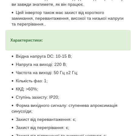
ви завжди знатимете, як він працює.
Цей інвертор також має захист від короткого
замикання, перевантаження, високої та низької напруги
та перегрівання..
Характеристики:
Вхідна напруга DC: 10-15 В;
Напруга на виході: 220 В;
Частота на виході: 50 Гц ±2 Гц;
Кількість фаз: 1;
ККД: >60%;
Ступінь захисту: IP20;
Форма вихідного сигналу: ступенева апроксимація
синусоїди;
Захист від перевантаження: є;
Захист від перегрівання: є;
Захист від підвищеної та зниженої напруги: є;