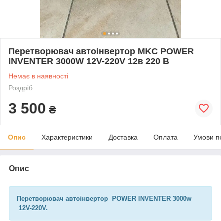
Перетворювач автоінвертор MKC POWER
lNVENTER 3000W 12V-220V 12в 220 В
Немає в наявності
Роздріб
3 500
₴
Опис
Характеристики
Доставка
Оплата
Умови п
Опис
Перетворювач автоінвертор POWER lNVENTER 3000w
12V-220V.