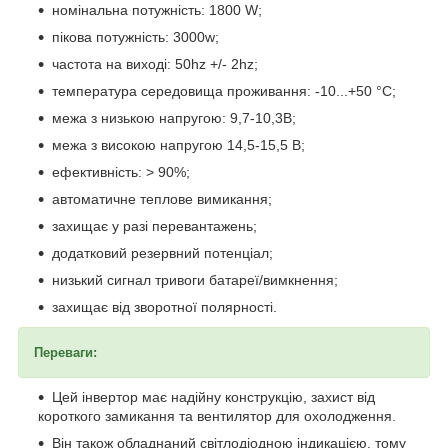
номінальна потужність: 1800 W;
пікова потужність: 3000w;
частота на виході: 50hz +/- 2hz;
температура середовища проживання: -10...+50 °C;
межа з низькою напругою: 9,7-10,3В;
межа з високою напругою 14,5-15,5 В;
ефективність: > 90%;
автоматичне теплове вимикання;
захищає у разі перевантажень;
додатковий резервний потенціал;
низький сигнал тривоги батареї/вимкнення;
захищає від зворотної полярності.
Переваги:
Цей інвертор має надійну конструкцію, захист від
короткого замикання та вентилятор для охолодження.
Він також обладнаний світлодіодною індикацією, тому