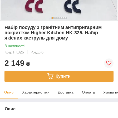
Набір посуду з гранітним антипригарним
покриттям Higher Kitchen HK-325, Набір
якісних каструль для дому
В наявності
Код: НК325
Роздріб
2 149
₴
Купити
Опис
Характеристики
Доставка
Оплата
Умови п
Опис