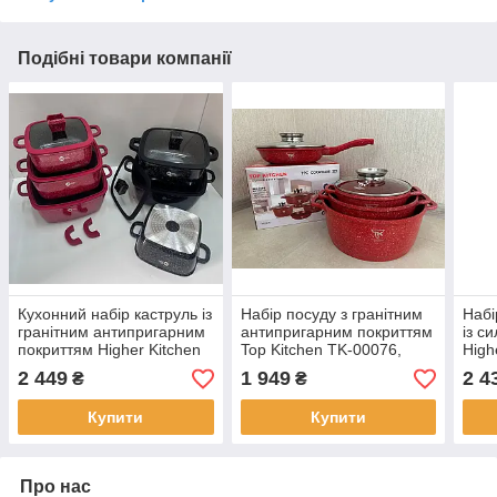
Подібні товари компанії
Кухонний набір каструль із
Набір посуду з гранітним
Набі
гранітним антипригарним
антипригарним покриттям
із с
покриттям Higher Kitchen
Top Kitchen TK-00076,
High
HK-323, Набір посуду для
набір каструль і сковорода
Чер
2 449
1 949
2 4
₴
₴
дому
Купити
Купити
Про нас