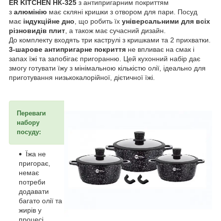
ER KITCHEN НК-325
з антипригарним покриттям
з
алюмінію
має скляні кришки з отвором для пари. Посуд
має
індукційне дно
, що робить їх
універсальними для всіх
різновидів плит
, а також має сучасний дизайн.
До комплекту входять три каструлі з кришками та 2 прихватки.
3-шарове антипригарне покриття
не впливає на смак і
запах їжі та запобігає пригоранню. Цей кухонний набір дає
змогу готувати їжу з мінімальною кількістю олії, ідеально для
приготування низькокалорійної, дієтичної їжі.
Переваги
набору
посуду:
Їжа не
пригорає,
немає
потреби
додавати
багато олії та
жирів у
процесі