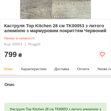
Каструля Top Kitchen 28 см TK00053 з литого
алюмінію з мармуровим покриттям Червоний
Немає в наявності
Код: 00053
Роздріб
799
₴
Опис
Характеристики
Доставка
Оплата
Умови п
Опис
Каструля Top Kitchen 28 см TK00053 з литого алюмінію з