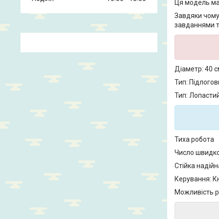
Ця модель ма
Завдяки чому
завданнями т
Діаметр: 40 с
Тип: Підлогов
Тип: Лопасти
Тиха робота
Число швидко
Стійка надій
Керування: К
Можливість р