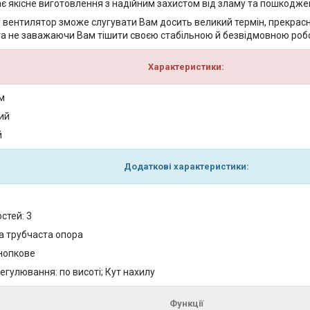
є якісне виготовлення з надійним захистом від зламу та пошкодже
 вентилятор зможе слугувати Вам досить великий термін, прекрасн
а не заважаючи Вам тішити своєю стабільною й безвідмовною роб
Характеристики:
м
ий
й
Додаткові характеристики:
стей: 3
на трубчаста опора
нопкове
егулювання: по висоті; Кут нахилу
Функції