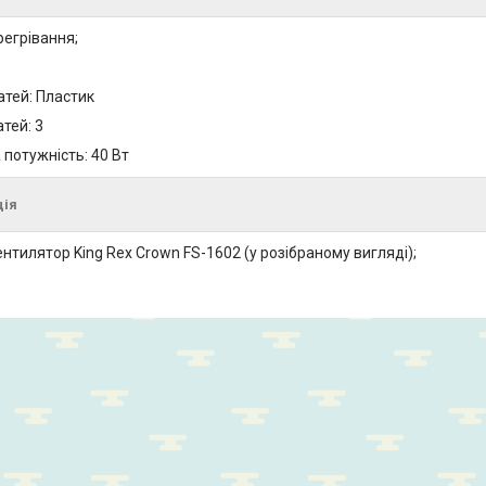
регрівання;
атей: Пластик
атей: 3
потужність: 40 Вт
ція
нтилятор King Rex Crown FS-1602 (у розібраному вигляді);