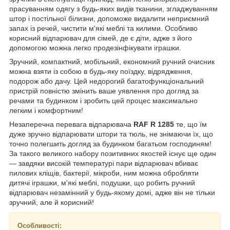
прасуванням одягу з будь-яких видів тканини, згладжуванням
штор і постільної білизни, допоможе видалити неприємний
запах із речей, чистити м'які меблі та килими. Особливо
корисний відпарювач для сімей, де є діти, адже з його
допомогою можна легко продезінфікувати іграшки.
Зручний, компактний, мобільний, економний ручний очисник
можна взяти із собою в будь-яку поїздку, відрядження,
подорож або дачу. Цей недорогий багатофункціональний
пристрій повністю змінить ваше уявлення про догляд за
речами та будинком і зробить цей процес максимально
легким і комфортним!
Незаперечна перевага відпарювача
RAF R 1285
те, що їм
дуже зручно відпарювати штори та тюль, не знімаючи їх, що
точно полегшить догляд за будинком багатьом господиням!
За такого великого набору позитивних якостей існує ще один
— завдяки високій температурі пари відпарювач вбиває
пилових кліщів, бактерії, мікроби, ним можна обробляти
дитячі іграшки, м'які меблі, подушки, що робить ручний
відпарювач незамінний у будь-якому домі, адже він не тільки
зручний, але й корисний!
Особливості: