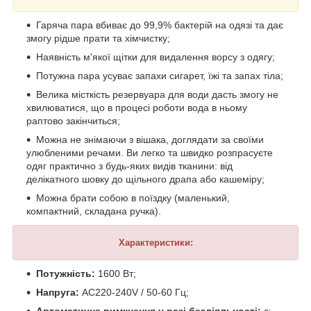
Гаряча пара вбиває до 99,9% бактерій на одязі та дає
змогу рідше прати та хімчистку;
Наявність м'якої щітки для видалення ворсу з одягу;
Потужна пара усуває запахи сигарет, їжі та запах тіла;
Велика місткість резервуара для води дасть змогу не
хвилюватися, що в процесі роботи вода в ньому
раптово закінчиться;
Можна не знімаючи з вішака, доглядати за своїми
улюбленими речами. Ви легко та швидко розпрасуєте
одяг практично з будь-яких видів тканини: від
делікатного шовку до щільного драпа або кашеміру;
Можна брати собою в поїздку (маленький,
компактний, складана ручка).
Характеристики:
Потужність:
1600 Вт;
Напруга:
AC220-240V / 50-60 Гц;
Автоматичне вимкнення у разі бездіяльності:
є;