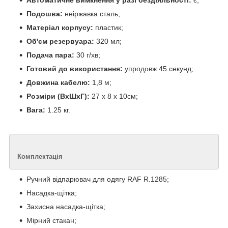
Подошва:
неіржавка сталь;
Матеріал корпусу:
пластик;
Об'єм резервуара:
320 мл;
Подача пара:
30 г/хв;
Готовий до використання:
упродовж 45 секунд;
Довжина кабелю:
1,8 м;
Розміри (ВхШхГ):
27 х 8 х 10см;
Вага:
1.25 кг.
Комплектація
Ручний відпарювач для одягу RAF R.1285;
Насадка-щітка;
Захисна насадка-щітка;
Мірний стакан;