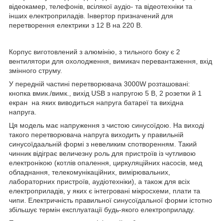
відеокамер, телефонів, всілякої аудіо- та відеотехніки та
інших електроприладів. Інвертор призначений для
перетворення електрики з 12 В на 220 В.
Корпус виготовлений з алюмінію, з тильного боку є 2
вентилятори для охолодження, вимикач перевантаження, вхід
змінного струму.
У передній частині перетворювача 3000W розташовані:
кнопка вмик./вимк., вихід USB з напругою 5 В, 2 розетки й 1
екран на яких виводиться напруга батареї та вихідна
напруга.
Ця модель має напруження з чистою синусоїдою. На виході
такого перетворювача напруга виходить у правильній
синусоїдаальній формі з невеликим спотворенням. Такий
чинник відіграє величезну роль для пристроїв із чутливою
електронікою (котлів опалення, циркуляційних насосів, мед
обладнання, телекомунікаційних, вимірювальних,
лабораторних пристроїв, аудіотехніки), а також для всіх
електроприладів, у яких є інтегровані мікросхеми, плати та
чипи. Електричність правильної синусоїдальної форми істотно
збільшує термін експлуатації будь-якого електроприладу.