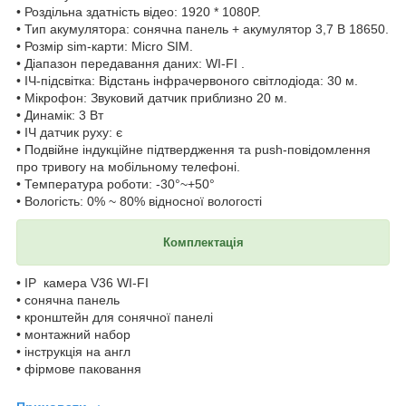
• Роздільна здатність відео: 1920 * 1080P.
• Тип акумулятора: сонячна панель + акумулятор 3,7 В 18650.
• Розмір sim-карти: Micro SIM.
• Діапазон передавання даних: WI-FI .
• ІЧ-підсвітка: Відстань інфрачервоного світлодіода: 30 м.
• Мікрофон: Звуковий датчик приблизно 20 м.
• Динамік: 3 Вт
• ІЧ датчик руху: є
• Подвійне індукційне підтвердження та push-повідомлення
про тривогу на мобільному телефоні.
• Температура роботи: -30°~+50°
• Вологість: 0% ~ 80% відносної вологості
Комплектація
• IP камера V36 WI-FI
• сонячна панель
• кронштейн для сонячної панелі
• монтажний набор
• інструкція на англ
• фірмове паковання