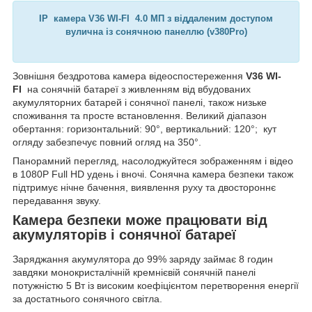
IP камера V36 WI-FI 4.0 МП з віддаленим доступом
вулична із сонячною панеллю (v380Pro)
Зовнішня бездротова камера відеоспостереження
V36 WI-
FI
на сонячній батареї з живленням від вбудованих
акумуляторних батарей і сонячної панелі, також низьке
споживання та просте встановлення. Великий діапазон
обертання: горизонтальний: 90°, вертикальний: 120°; кут
огляду забезпечує повний огляд на 350°.
Панорамний перегляд, насолоджуйтеся зображенням і відео
в 1080P Full HD удень і вночі. Сонячна камера безпеки також
підтримує нічне бачення, виявлення руху та двостороннє
передавання звуку.
Камера безпеки може працювати від
акумуляторів і сонячної батареї
Заряджання акумулятора до 99% заряду займає 8 годин
завдяки монокристалічній кремнієвій сонячній панелі
потужністю 5 Вт із високим коефіцієнтом перетворення енергії
за достатнього сонячного світла.