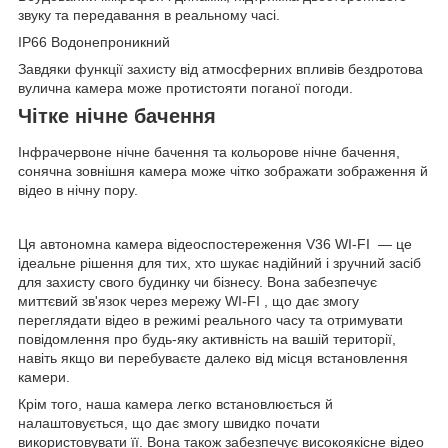
звуку та передавання в реальному часі.
IP66 Водонепроникний
Завдяки функції захисту від атмосферних впливів бездротова
вулична камера може протистояти поганої погоди.
Чітке нічне бачення
Інфрачервоне нічне бачення та кольорове нічне бачення,
сонячна зовнішня камера може чітко зображати зображення й
відео в нічну пору.
Ця автономна камера відеоспостереження V36 WI-FI — це
ідеальне рішення для тих, хто шукає надійний і зручний засіб
для захисту свого будинку чи бізнесу. Вона забезпечує
миттєвий зв'язок через мережу WI-FI , що дає змогу
переглядати відео в режимі реального часу та отримувати
повідомлення про будь-яку активність на вашій території,
навіть якщо ви перебуваєте далеко від місця встановлення
камери.
Крім того, наша камера легко встановлюється й
налаштовується, що дає змогу швидко почати
використовувати її. Вона також забезпечує високоякісне відео