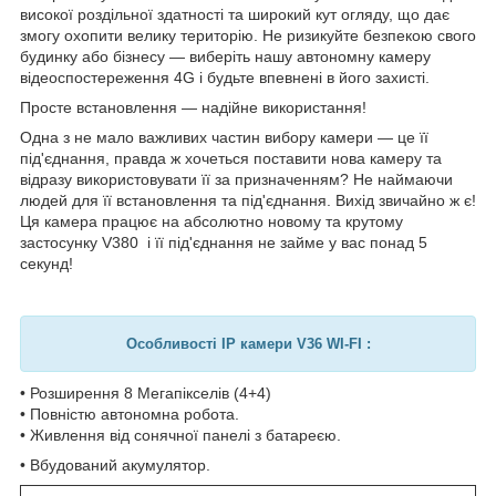
високої роздільної здатності та широкий кут огляду, що дає
змогу охопити велику територію. Не ризикуйте безпекою свого
будинку або бізнесу — виберіть нашу автономну камеру
відеоспостереження 4G і будьте впевнені в його захисті.
Просте встановлення — надійне використання!
Одна з не мало важливих частин вибору камери — це її
під'єднання, правда ж хочеться поставити нова камеру та
відразу використовувати її за призначенням? Не наймаючи
людей для її встановлення та під'єднання. Вихід звичайно ж є!
Ця камера працює на абсолютно новому та крутому
застосунку V380 і її під'єднання не займе у вас понад 5
секунд!
Особливості IP камери V36 WI-FI :
• Розширення 8 Мегапікселів (4+4)
• Повністю автономна робота.
• Живлення від сонячної панелі з батареєю.
• Вбудований акумулятор.