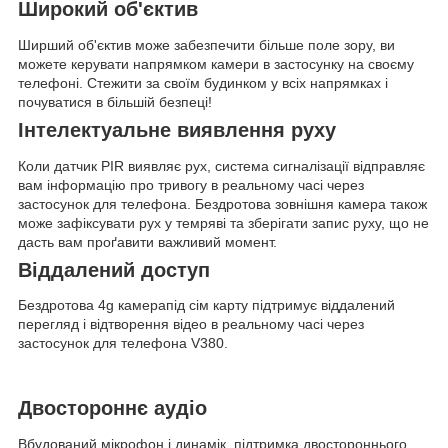
Широкий об'єктив
Ширший об'єктив може забезпечити більше поле зору, ви
можете керувати напрямком камери в застосунку на своєму
телефоні. Стежити за своїм будинком у всіх напрямках і
почуватися в більшій безпеці!
Інтелектуальне виявлення руху
Коли датчик PIR виявляє рух, система сигналізації відправляє
вам інформацію про тривогу в реальному часі через
застосунок для телефона. Бездротова зовнішня камера також
може зафіксувати рух у темряві та зберігати запис руху, що не
дасть вам проґавити важливий момент.
Віддалений доступ
Бездротова 4g камерапід сім карту підтримує віддалений
перегляд і відтворення відео в реальному часі через
застосунок для телефона V380.
Двостороннє аудіо
Вбудований мікрофон і динамік, підтримка двостороннього