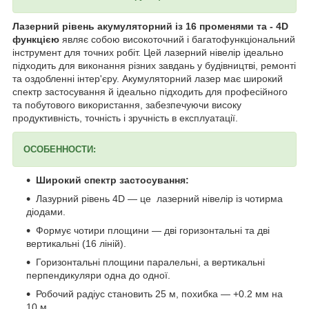
Лазерний рівень акумуляторний із 16 променями та - 4D
функцією
являє собою високоточний і багатофункціональний
інструмент для точних робіт. Цей лазерний нівелір ідеально
підходить для виконання різних завдань у будівництві, ремонті
та оздобленні інтер'єру. Акумуляторний лазер має широкий
спектр застосування й ідеально підходить для професійного
та побутового використання, забезпечуючи високу
продуктивність, точність і зручність в експлуатації.
ОСОБЕННОСТИ:
Широкий спектр застосування:
Лазурний рівень 4D — це лазерний нівелір із чотирма
діодами.
Формує чотири площини — дві горизонтальні та дві
вертикальні (16 ліній).
Горизонтальні площини паралельні, а вертикальні
перпендикуляри одна до одної.
Робочий радіус становить 25 м, похибка — +0.2 мм на
10 м.