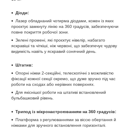
Діоди:
Лазер обладнаний чотирма діодами, кожен із яких
проєктує замкнуту лінію на 360 градусів, забезпечуючи
повне покриття робочої зони.
Зелені промені, які проєктує нівелір, набагато
яскравіші та чіткіші, ніж червоні, що забезпечує чудову
видимість навіть у яскравий сонячний день.
Штатив:
Опорні ніжки 2-секційні, телескопічні з можливістю
фіксації кожної секції окремо, що дуже зручно під час
роботи на сходах або нерівних поверхнях.
Для якіснішої роботи на штативі встановлений
бульбашковий рівень.
Трипод із мікронастроюванням на 360 градусів:
Платформа з регулюваннями за віссю обертання й
ніжками для зручного встановлення горизонталі.