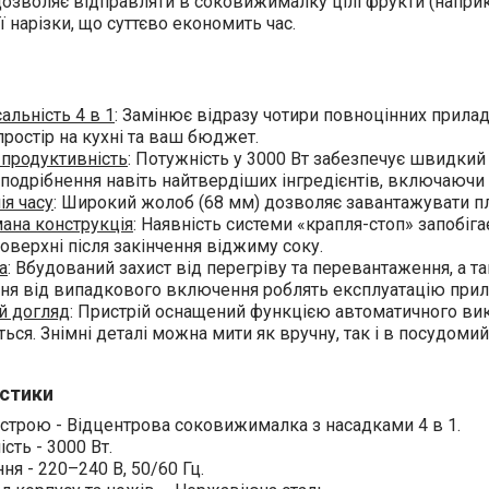
озволяє відправляти в соковижималку цілі фрукти (наприк
 нарізки, що суттєво економить час.
альність 4 в 1
: Замінює відразу чотири повноцінних прила
простір на кухні та ваш бюджет.
 продуктивність
: Потужність у 3000 Вт забезпечує швидкий
подрібнення навіть найтвердіших інгредієнтів, включаючи л
ія часу
: Широкий жолоб (68 мм) дозволяє завантажувати п
ана конструкція
: Наявність системи «крапля-стоп» запобіг
оверхні після закінчення віджиму соку.
а
: Вбудований захист від перегріву та перевантаження, а т
ня від випадкового включення роблять експлуатацію прил
й догляд
: Пристрій оснащений функцією автоматичного вики
ься. Знімні деталі можна мити як вручну, так і в посудомий
стики
строю - Відцентрова соковижималка з насадками 4 в 1.
сть - 3000 Вт.
я - 220–240 В, 50/60 Гц.