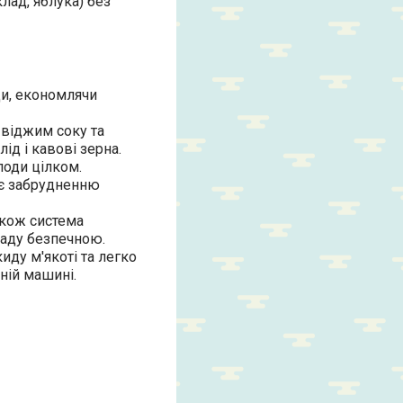
лад, яблука) без
ди, економлячи
 віджим соку та
ід і кавові зерна.
лоди цілком.
ає забрудненню
акож система
аду безпечною.
ду м'якоті та легко
ній машині.