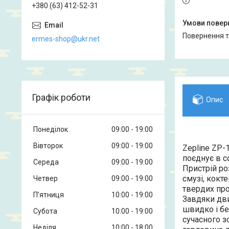
+380 (63) 412-52-31
повернення 
ermes-shop@ukr.net
Графік роботи
Опис
Понеділок
09:00
19:00
Вівторок
09:00
19:00
Zepline ZP-
поєднує в с
Середа
09:00
19:00
Пристрій ро
смузі, кокт
Четвер
09:00
19:00
твердих про
Пʼятниця
10:00
19:00
Завдяки дви
швидко і бе
Субота
10:00
19:00
сучасного з
Неділя
10:00
18:00