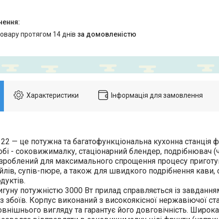
товару протягом 14 днів
за домовленістю
Характеристики
Інформація для замовлення
122 — це потужна та багатофункціональна кухонна станція ф
обі - соковижималку, стаціонарний блендер, подрібнювач (
зроблений для максимального спрощення процесу приготув
ейлів, супів-пюре, а також для швидкого подрібнення кави, с
дуктів.
гуну потужністю 3000 Вт прилад справляється із завдання
з збоїв. Корпус виконаний з високоякісної нержавіючої ст
овнішнього вигляду та гарантує його довговічність. Широк