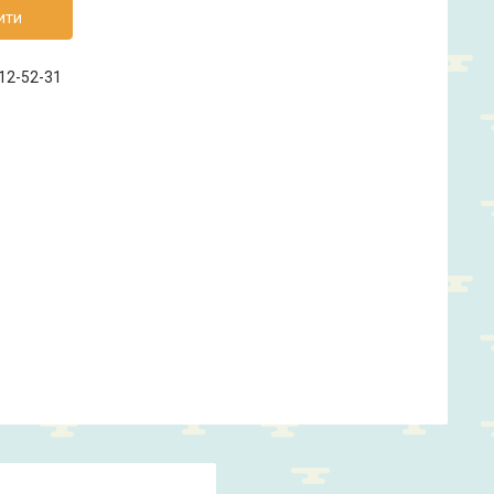
ити
412-52-31