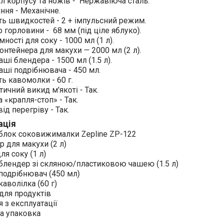
л корпусу та ножів - Нержавіюча сталь.
ння - Механічне.
ть швидкостей - 2 + імпульсний режим.
 горловини - 68 мм (під ціле яблуко).
мності для соку - 1000 мл (1 л).
онтейнера для макухи — 2000 мл (2 л).
аші блендера - 1500 мл (1.5 л).
аші подрібнювача - 450 мл.
ть кавомолки - 60 г.
ичний викид м'якоті - Так.
 «крапля-стоп» - Так.
від перегріву - Так.
ація
 блок соковижималки Zepline ZP-122
р для макухи (2 л)
ля соку (1 л)
блендер зі скляною/пластиковою чашею (1.5 л)
подрібнювач (450 мл)
каволілка (60 г)
для продуктів
я з експлуатації
а упаковка