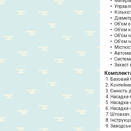
Матеріа
Управлі
Кількіс
Діаметр
Об'єм є
Об'єм к
Об'єм ч
Об'єм ч
Місткіс
Автомат
Система
Захист 
Комплект
1. Базовий
2. Контейне
3. Ємність д
4. Насадка-
5. Насадка-
6. Насадка-
7. Штовхач 
8. Інструкці
9. Заводськ