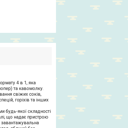
ормату 4 в 1, яка
чопер) та кавомолку.
ання свіжих соків,
пецій, горіхів та інших
ми будь-якої складності
алі, що надає пристрою
а завантажувальна