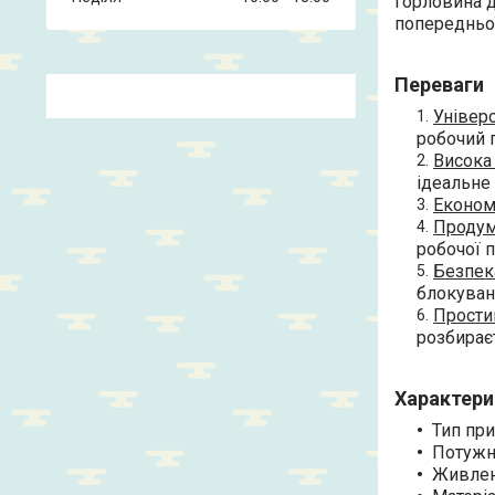
горловина д
попередньої
Переваги
Універс
робочий 
Висока
ідеальне 
Економ
Продум
робочої п
Безпек
блокуван
Прости
розбираєт
Характери
Тип при
Потужні
Живленн